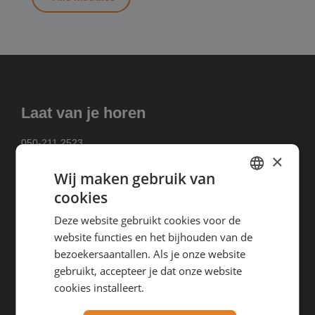
Laat van je horen
050-211 2523
×
info@vanjorn.com
Wij maken gebruik van
VAN-Jorn B.V.
cookies
DUTCH
Duinkerkenstraat 44A-B
9723 BT Groningen (NL)
Deze website gebruikt cookies voor de
GERMAN
BTW nr.: NL863657795B01
website functies en het bijhouden van de
ENGLISH
bezoekersaantallen. Als je onze website
VAN-Jorn GmbH
gebruikt, accepteer je dat onze website
Weyershofstraße 50
cookies installeert.
47803 Krefeld (DE)
Amtsgericht Krefeld, HRB 21607