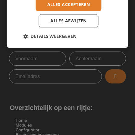
USt-ID: DE461713901
ALLES ACCEPTEREN
ALLES AFWIJZEN
DETAILS WEERGEVEN
Op de hoogte blijven?
Overzichtelijk op een rijtje:
Home
Modules
Configurator
Elektrische buscamper