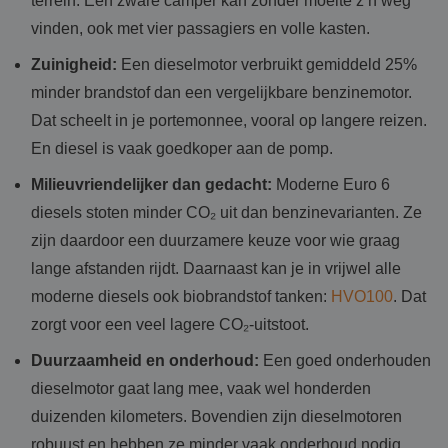
terrein. Een zware camper kan zonder moeite z’n weg
vinden, ook met vier passagiers en volle kasten.
Zuinigheid:
Een dieselmotor verbruikt gemiddeld 25%
minder brandstof dan een vergelijkbare benzinemotor.
Dat scheelt in je portemonnee, vooral op langere reizen.
En diesel is vaak goedkoper aan de pomp.
Milieuvriendelijker dan gedacht:
Moderne Euro 6
diesels stoten minder CO₂ uit dan benzinevarianten. Ze
zijn daardoor een duurzamere keuze voor wie graag
lange afstanden rijdt. Daarnaast kan je in vrijwel alle
moderne diesels ook biobrandstof tanken:
HVO100
. Dat
zorgt voor een veel lagere CO₂-uitstoot.
Duurzaamheid en onderhoud:
Een goed onderhouden
dieselmotor gaat lang mee, vaak wel honderden
duizenden kilometers. Bovendien zijn dieselmotoren
robuust en hebben ze minder vaak onderhoud nodig,