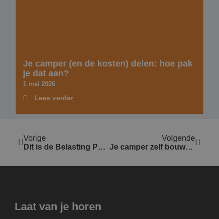
Je camper (en de kosten) delen: hoe pak
je dat aan?
1 mei 2026
Lees verder
Vorige
Volgende
Dit is de Belasting Personenauto’s en Motorrijwielen (BPM) en dit moet je er van weten
Je camper zelf bouwen of laten bouwen? Ontdek wat bij jou past!
Laat van je horen